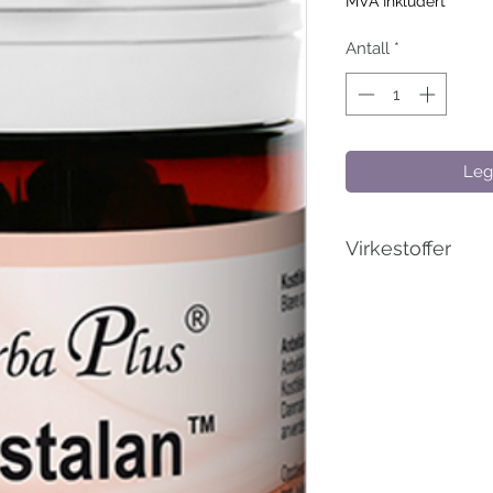
MVA Inkludert
Antall
*
Legg
Virkestoffer
Prostalan innehold
med påstander hen
påstand- og pendin
engelsk etter vårt
Dvergpalme:
Dvergpalme bidrar t
menn over 45 år, og 
symptomatisk beha
mikturasjonsforstyrre