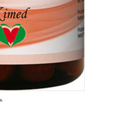
urinfrekvens) ved 
prostatahyperplasi/
stadium I og II.
Sink:
Sink bidrar til norm
reproduksjonsevne 
testosteronnivåer i 
Selen:
Selen bidrar til n
Nettoinnhold:
60 tabletter produs
(GMP).
Anbefalt døgndos
1-3 tabletter daglig
Terapeut.
a.
Anbefalte oljekom
Vann massasjeolje
Erolan massasjeolj
Klimasol massasjeo