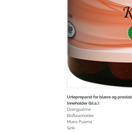
Urtepreparat for blære og prostat
Inneholder (bl.a.):
Dvergpalme
Bioflavonoider
Muira Puama
Sink