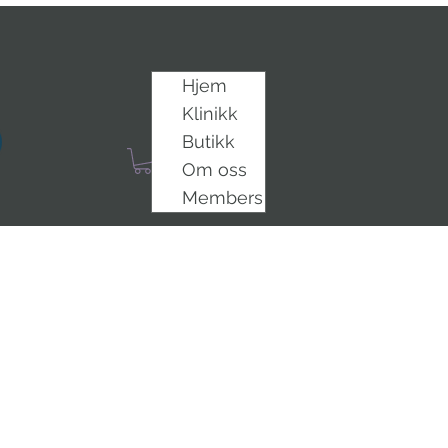
Hjem
Klinikk
Butikk
Om oss
Members