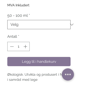
MVA Inkludert
50 - 100 ml
*
Antall
*
Legg til i handlekurv
Økologisk. Utvikla og produsert i Noreg
i samråd med lege
Anvendelse
Helsekjelda sin Magnesiumkrem
Ingredienser