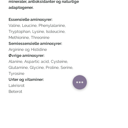
mineraler, antioksidanter og naturlige
adaptogener.
Essensielle aminosyrer:
Valine, Leucine, Phenylalanine,
Tryptophan, Lysine, Isoleucine,
Methionine, Threonine
Semiessensielle aminosyrer:
Arginine og Histidine
Øvrige aminosyrer:
Alanine, Aspartic acid, Cysteine,
Glutamine, Glycine, Proline, Serine,
Tyrosine
Urter og vitaminer:
Lakrisrot
Beterot
Blåbærekstrakt
Grønn Te
Panax Ginseng
Schisandra
Betakaroten (Vitamin A)